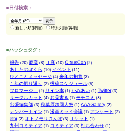
■日付検索：
新しい順(降順)
時系列順(昇順)
■ハッシュタグ：
報告
商業
Ｊ庭
CitrusCon
(20)
(8)
(10)
(2)
あしたのぼくら
イベント
(10)
(11)
ひとことメッセージ
来年の抱負
(4)
(3)
１年の振り返り
投稿スケジュール
(2)
(5)
フロマージュ
サイン本
かみあい
Twitter
(2)
(1)
(1)
(3)
サークルカット
お品書き
モチコミ
(4)
(1)
(3)
出張編集部
秋葉原超同人祭
AAAGallery
(3)
(1)
(2)
ナンバーナイン
漫画ミライ会議
アンケート
(1)
(1)
(2)
etoi
オトノモリさんぽ
Ｊケット
(2)
(3)
(1)
九州コミティア
コミティア
打ち合わせ
(1)
(6)
(1)