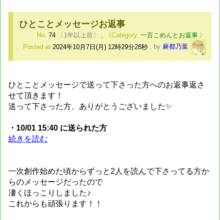
ひとことメッセージお返事
No.
74
〔1年以上前〕
,
一言こめんとお返事
Posted at
2024年10月7日(月) 12時29分28秒
,
by
麻都乃葉
ひとことメッセージで送って下さった方へのお返事返さ
せて頂きます！
送って下さった方、ありがとうございました✨
・10/01 15:40 に送られた方
続きを読む
一次創作始めた頃からずっと2人を読んで下さってる方か
らのメッセージだったので
凄くほっこりしました♪
これからも頑張ります！！