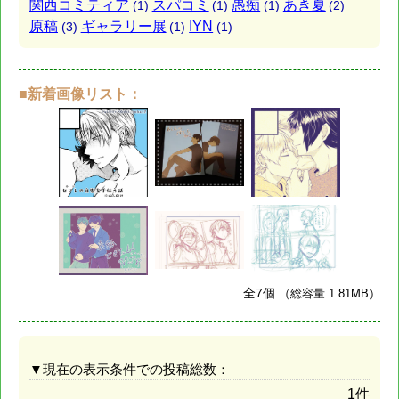
関西コミティア
スパコミ
愚痴
あき夏
(1)
(1)
(1)
(2)
原稿
ギャラリー展
IYN
(3)
(1)
(1)
■新着画像リスト：
全7個
（総容量 1.81MB）
▼現在の表示条件での投稿総数：
1件