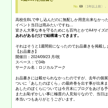
No.
69
〔1年以上前〕
,
高校生BLで申し込んだのに無配しか用意出来なかっ
イベント当日は雨みたいですね…
皆さん大事な本を守るためにも百均とかでA4サイズ
あれがあるだけで結構違ってきます。
それはそうと1週間前になったのでお品書きを掲載し
【お品書き】
開催日：2024/09/23 月/祝
スペース：て04b
サークル名：ロジカルアーク
お品書きには載せられなかったのですが、去年の個展
ついに「あしたのぼくら」の最終巻を出す事が出来ま
あしたのぼくらについては今月末にブログをあげる予
またお恥ずかしい事に極度の人見知りなので、当日は
本当いつもありがとうございます。