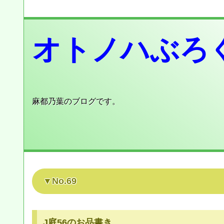
オトノハぶろ
麻都乃葉のブログです。
No.69
J庭56のお品書き