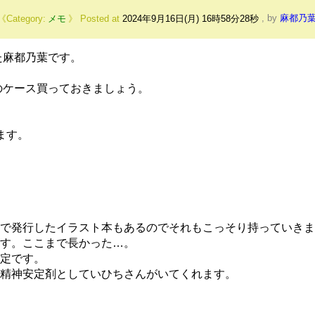
メモ
Posted at
2024年9月16日(月) 16時58分28秒
,
by
麻都乃
た麻都乃葉です。
のケース買っておきましょう。
ます。
で発行したイラスト本もあるのでそれもこっそり持っていきま
す。ここまで長かった…。
定です。
精神安定剤としていひちさんがいてくれます。