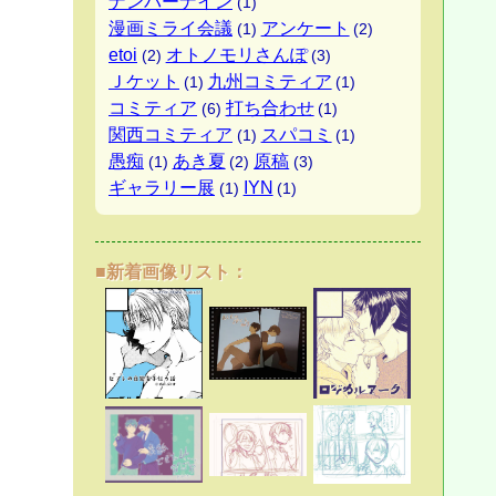
ナンバーナイン
(1)
漫画ミライ会議
アンケート
(1)
(2)
etoi
オトノモリさんぽ
(2)
(3)
Ｊケット
九州コミティア
(1)
(1)
コミティア
打ち合わせ
(6)
(1)
関西コミティア
スパコミ
(1)
(1)
愚痴
あき夏
原稿
(1)
(2)
(3)
ギャラリー展
IYN
(1)
(1)
■新着画像リスト：