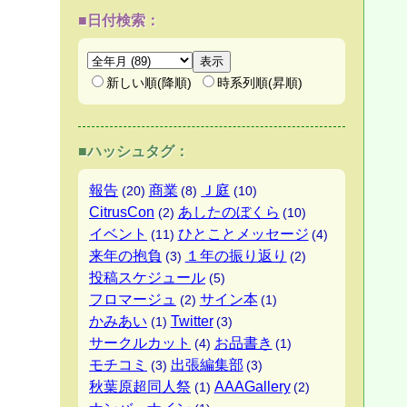
■日付検索：
新しい順(降順)
時系列順(昇順)
■ハッシュタグ：
報告
商業
Ｊ庭
(20)
(8)
(10)
CitrusCon
あしたのぼくら
(2)
(10)
イベント
ひとことメッセージ
(11)
(4)
来年の抱負
１年の振り返り
(3)
(2)
投稿スケジュール
(5)
フロマージュ
サイン本
(2)
(1)
かみあい
Twitter
(1)
(3)
サークルカット
お品書き
(4)
(1)
モチコミ
出張編集部
(3)
(3)
秋葉原超同人祭
AAAGallery
(1)
(2)