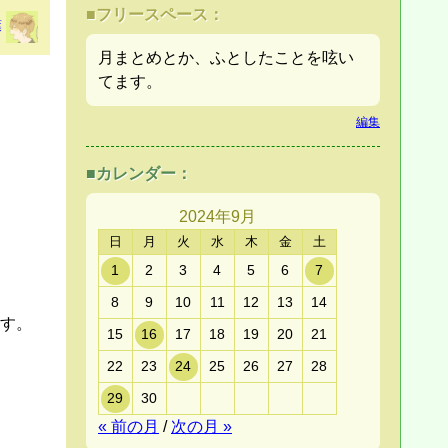
■フリースペース：
葉
月まとめとか、ふとしたことを呟い
てます。
編集
■カレンダー：
2024年
9月
日
月
火
水
木
金
土
1
2
3
4
5
6
7
8
9
10
11
12
13
14
す。
15
16
17
18
19
20
21
22
23
24
25
26
27
28
29
30
« 前の月
/
次の月 »