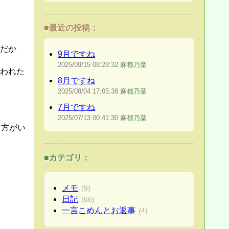
■最近の投稿：
だか
9月ですね
2025/09/15
08:28:32
麻都乃葉
われた
8月ですね
2025/08/04
17:05:38
麻都乃葉
7月ですね
2025/07/13
00:41:30
麻都乃葉
う方がい
■カテゴリ：
メモ
(9)
日記
(66)
一言こめんとお返事
(4)