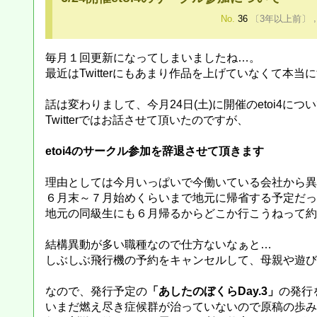
No.
36
〔3年以上前〕
毎月１回更新になってしまいましたね…。
最近はTwitterにもあまり作品を上げていなくて本当
話は変わりまして、今月24日(土)に開催のetoi4に
Twitterではお話させて頂いたのですが、
etoi4のサークル参加を辞退させて頂きます
理由としては今月いっぱいで今働いている会社から異
６月末～７月始めくらいまで地元に帰省する予定だっ
地元の同級生にも６月帰るからどこか行こうねって約
結構異動が多い職種なので仕方ないなぁと…
しぶしぶ飛行機の予約をキャンセルして、母親や遊び
なので、発行予定の
「あしたのぼくらDay.3」
の発行
いまだ燃え尽き症候群が治っていないので原稿の歩み