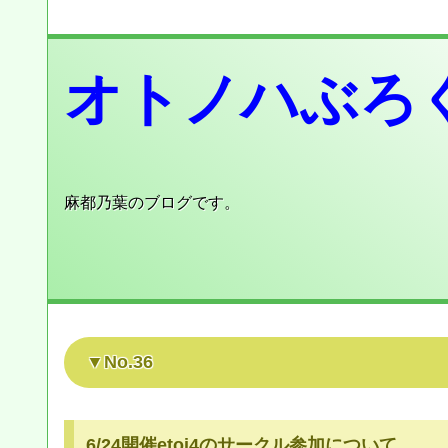
オトノハぶろ
麻都乃葉のブログです。
No.36
6/24開催etoi4のサークル参加について