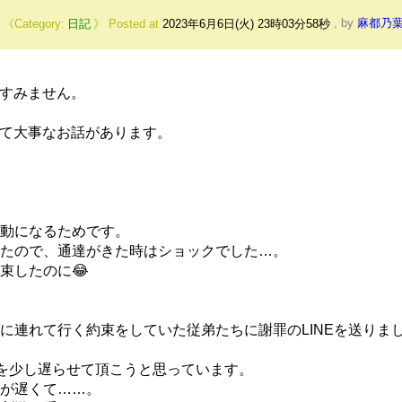
,
日記
Posted at
2023年6月6日(火) 23時03分58秒
,
by
麻都乃
にすみません。
ついて大事なお話があります。
動になるためです。
たので、通達がきた時はショックでした…。
束したのに😂
に連れて行く約束をしていた従弟たちに謝罪のLINEを送りま
を少し遅らせて頂こうと思っています。
が遅くて……。