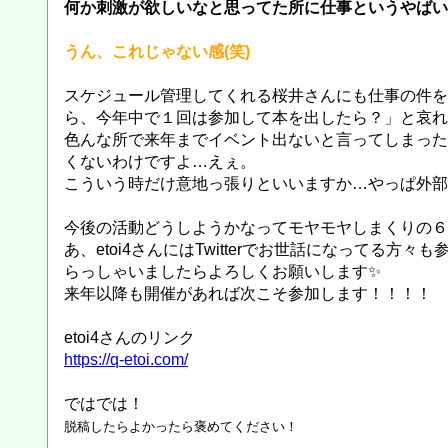
何か刺激が欲しいなと思ってた所に仕事というやばい
うん、これじゃない感(笑)
スケジュール管理してくれる桜井さんにも仕事の件を
ら、今年中で１回は参加して本を出したら？」と哀
色んな所で来年までイベント出ないと言ってしまった
くないわけですよ…えぇ。
こういう時だけ意地っ張りといいますか…やっぱ外部
今後の活動どうしようかなってモヤモヤしまくりの６
あ、etoi4さんにはTwitterでお世話になって
らっしゃいましたらよろしくお願いします✨
来年以降も開催があれば次こそ参加します！！！！
etoi4さんのリンク
https://q-etoi.com/
ではでは！
脱稿したらよかったら褒めてください！