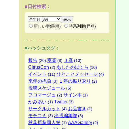
■日付検索：
新しい順(降順)
時系列順(昇順)
■ハッシュタグ：
報告
商業
Ｊ庭
(20)
(8)
(10)
CitrusCon
あしたのぼくら
(2)
(10)
イベント
ひとことメッセージ
(11)
(4)
来年の抱負
１年の振り返り
(3)
(2)
投稿スケジュール
(5)
フロマージュ
サイン本
(2)
(1)
かみあい
Twitter
(1)
(3)
サークルカット
お品書き
(4)
(1)
モチコミ
出張編集部
(3)
(3)
秋葉原超同人祭
AAAGallery
(1)
(2)