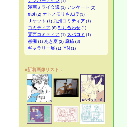
ナンバーナイン
(1)
漫画ミライ会議
アンケート
(1)
(2)
etoi
オトノモリさんぽ
(2)
(3)
Ｊケット
九州コミティア
(1)
(1)
コミティア
打ち合わせ
(6)
(1)
関西コミティア
スパコミ
(1)
(1)
愚痴
あき夏
原稿
(1)
(2)
(3)
ギャラリー展
IYN
(1)
(1)
■新着画像リスト：