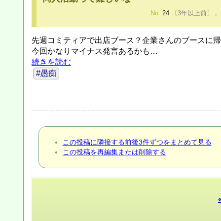
No.
24
〔3年以上前〕
,
先週コミティアで出店ブース？企業さんのブースに帰
今回かなりマイナス発言あるかも…
続きを読む
#愚痴
この投稿に隣接する前後3件ずつをまとめて見る
この投稿を再編集または削除する