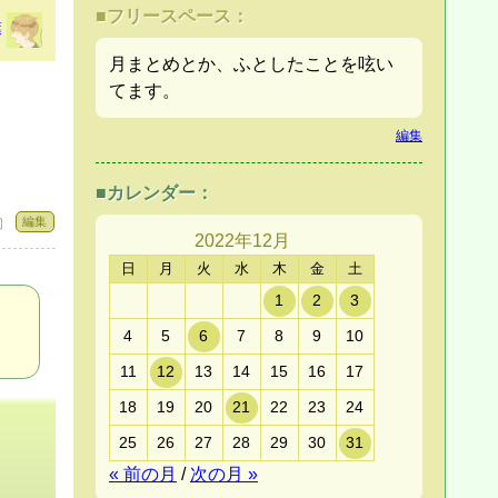
■フリースペース：
葉
月まとめとか、ふとしたことを呟い
てます。
編集
■カレンダー：
編集
 〕
2022年
12月
日
月
火
水
木
金
土
1
2
3
4
5
6
7
8
9
10
11
12
13
14
15
16
17
18
19
20
21
22
23
24
25
26
27
28
29
30
31
« 前の月
/
次の月 »