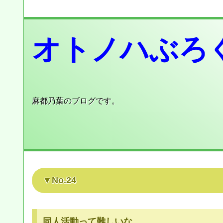
オトノハぶろ
麻都乃葉のブログです。
No.24
同人活動って難しいな