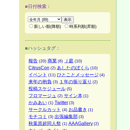
■日付検索：
新しい順(降順)
時系列順(昇順)
■ハッシュタグ：
報告
商業
Ｊ庭
(20)
(8)
(10)
CitrusCon
あしたのぼくら
(2)
(10)
イベント
ひとことメッセージ
(11)
(4)
来年の抱負
１年の振り返り
(3)
(2)
投稿スケジュール
(5)
フロマージュ
サイン本
(2)
(1)
かみあい
Twitter
(1)
(3)
サークルカット
お品書き
(4)
(1)
モチコミ
出張編集部
(3)
(3)
秋葉原超同人祭
AAAGallery
(1)
(2)