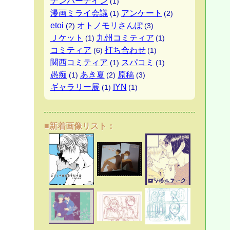
ナンバーナイン
(1)
漫画ミライ会議
アンケート
(1)
(2)
etoi
オトノモリさんぽ
(2)
(3)
Ｊケット
九州コミティア
(1)
(1)
コミティア
打ち合わせ
(6)
(1)
関西コミティア
スパコミ
(1)
(1)
愚痴
あき夏
原稿
(1)
(2)
(3)
ギャラリー展
IYN
(1)
(1)
■新着画像リスト：