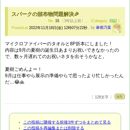
スパークの頒布物問題解決🎉
No.
15
〔3年以上前〕
,
日記
Posted at
2022年11月18日(金) 12時07分22秒
,
by
麻都乃葉
マイクロファイバーのタオルと8P折本にしました！
内容は9月の夏樹の誕生日あまりお祝いできなかったの
で、数ヶ月遅れてのお祝いネタを出そうかなと。
夏樹ごめんよー！
9月は仕事やら展示の準備やらで思ったより忙しかったん
だ…😂🙏
編集
〔 128文字 〕
この投稿に隣接する前後3件ずつをまとめて見る
この投稿を再編集または削除する