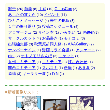
報告
商業
Ｊ庭
CitrusCon
(20)
(8)
(10)
(2)
あしたのぼくら
イベント
(10)
(11)
ひとことメッセージ
来年の抱負
(4)
(3)
１年の振り返り
投稿スケジュール
(2)
(5)
フロマージュ
サイン本
かみあい
Twitter
(2)
(1)
(1)
(3)
サークルカット
お品書き
モチコミ
(4)
(1)
(3)
出張編集部
秋葉原超同人祭
AAAGallery
(3)
(1)
(2)
ナンバーナイン
漫画ミライ会議
アンケート
(1)
(1)
(2)
etoi
オトノモリさんぽ
Ｊケット
(2)
(3)
(1)
九州コミティア
コミティア
打ち合わせ
(1)
(6)
(1)
関西コミティア
スパコミ
愚痴
あき夏
(1)
(1)
(1)
(2)
原稿
ギャラリー展
IYN
(3)
(1)
(1)
■新着画像リスト：