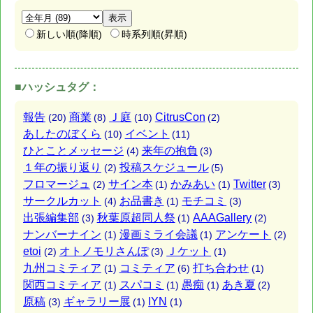
新しい順(降順)
時系列順(昇順)
■ハッシュタグ：
報告
商業
Ｊ庭
CitrusCon
(20)
(8)
(10)
(2)
あしたのぼくら
イベント
(10)
(11)
ひとことメッセージ
来年の抱負
(4)
(3)
１年の振り返り
投稿スケジュール
(2)
(5)
フロマージュ
サイン本
かみあい
Twitter
(2)
(1)
(1)
(3)
サークルカット
お品書き
モチコミ
(4)
(1)
(3)
出張編集部
秋葉原超同人祭
AAAGallery
(3)
(1)
(2)
ナンバーナイン
漫画ミライ会議
アンケート
(1)
(1)
(2)
etoi
オトノモリさんぽ
Ｊケット
(2)
(3)
(1)
九州コミティア
コミティア
打ち合わせ
(1)
(6)
(1)
関西コミティア
スパコミ
愚痴
あき夏
(1)
(1)
(1)
(2)
原稿
ギャラリー展
IYN
(3)
(1)
(1)