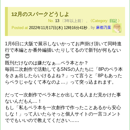
12月のスパークどうしよ
No.
13
〔3年以上前〕
,
日記
Posted at
2022年11月17日(木) 12時16分41秒
,
by
麻都乃葉
1月6日に大阪で展示しないかってお声掛け頂いて同時進
行で本編とか番外編描いたりしてるので新刊が何もない
😇
既刊だけなのは嫌だなぁ…ペラ本とか？
毎回二次創作で活動してるSNSの人たちに「8Pのペラ本
をさぁ出したらいけるよね？」って言うと「8Pもあった
らペラじゃなくて本なのよ…」って突っ込まれます。
だって一次創作でペラ本とか出してる人まだ見かけた事
ないんだもん…！
もし「私もペラ本を一次創作で作ったことあるから安心
しな！」って人いたらそっと個人サイトの一言コメント
ででもいいので教えてください……