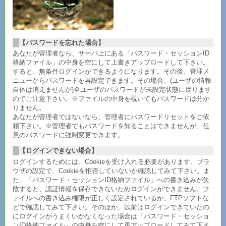
【パスワードを忘れた場合】
あなたが管理者なら、サーバ上にある「パスワード・セッションID
格納ファイル」の中身を空にして上書きアップロードして下さい。
すると、無条件ログインができるようになります。その後、管理メ
ニューからパスワードを再設定できます。その場合、(ユーザの情報
自体は消えませんが)全ユーザのパスワードが未設定状態に戻ります
のでご注意下さい。※ファイルの中身を覗いてもパスワードは分か
りません。
あなたが管理者ではないなら、管理者にパスワードリセットをご依
頼下さい。※管理者でもパスワードを知ることはできませんが、任
意のパスワードに強制変更できます。
【ログインできない場合】
ログインするためには、Cookieを受け入れる必要があります。ブラ
ウザの設定で、Cookieを拒否していないか確認してみて下さい。ま
た、「パスワード・セッションID格納ファイル」への書き込みが失
敗すると、認証情報を保存できないためログインができません。フ
ァイルへの書き込み権限が正しく設定されているか、FTPソフトな
どで確認してみて下さい。そのほか、以前はログインできていたの
にログインがうまくいかなくなった場合は「パスワード・セッショ
ンID格納ファイル」の中身を空にして再アップロードしてみて下さ