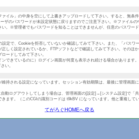
納ファイル」の中身を空にして上書きアップロードして下さい。すると、無条
ユーザのパスワードが未設定状態に戻りますのでご注意下さい。※ファイルの
さい。※管理者でもパスワードを知ることはできませんが、任意のパスワード
ザの設定で、Cookieを拒否していないか確認してみて下さい。また、「パス
が正しく設定されているか、FTPソフトなどで確認してみて下さい。そのほ
プロードしてみて下さい。
インできているのに）ログイン画面が何度も表示され続ける場合があります。
下さい。
維持される設定になっています。セッション有効期限は、最後に管理画面にアク
自動ログアウトしてしまう場合は、管理画面の[設定]→[システム設定]で「
ます。（このCGIの識別コードは t9kBV になっています。他と重複して
てがろぐHOMEへ戻る