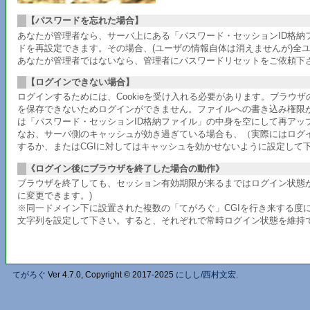
【パスワードを忘れた場合】
あなたが管理者なら、サーバ上にある「パスワード・セッションID格
ドを再設定できます。その場合、(ユーザの情報自体は消えませんが)全
あなたが管理者ではないなら、管理者にパスワードリセットをご依頼下
【ログインできない場合】
ログインするためには、Cookieを受け入れる必要があります。ブラウ
を保存できないためログインができません。ファイルへの書き込み権限
は「パスワード・セッションID格納ファイル」の中身を空にして再アッ
なお、サーバ側のキャッシュが効き過ぎている場合も、（実際にはログ
するか、またはCGIに対してはキャッシュを効かせないように設定して
《ログイン後にブラウザを終了した場合の動作》
ブラウザを終了しても、セッション有効期限が来るまではログイン状態が
に変更できます。)
※同一ドメイン下に設置された複数の「てがろぐ」CGIを行き来する度に
文字列を設定して下さい。すると、それぞれで常時ログイン状態を維持でき
てがろぐ
Ver 4.7.0, Copyright © 2017-2025
にしし/西村文宏
.