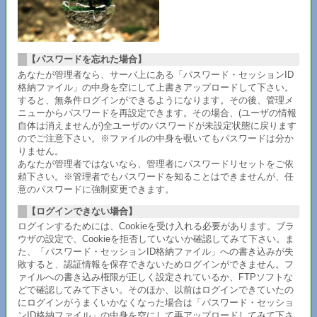
【パスワードを忘れた場合】
あなたが管理者なら、サーバ上にある「パスワード・セッションID
格納ファイル」の中身を空にして上書きアップロードして下さい。
すると、無条件ログインができるようになります。その後、管理メ
ニューからパスワードを再設定できます。その場合、(ユーザの情報
自体は消えませんが)全ユーザのパスワードが未設定状態に戻ります
のでご注意下さい。※ファイルの中身を覗いてもパスワードは分か
りません。
あなたが管理者ではないなら、管理者にパスワードリセットをご依
頼下さい。※管理者でもパスワードを知ることはできませんが、任
意のパスワードに強制変更できます。
【ログインできない場合】
ログインするためには、Cookieを受け入れる必要があります。ブラ
ウザの設定で、Cookieを拒否していないか確認してみて下さい。ま
た、「パスワード・セッションID格納ファイル」への書き込みが失
敗すると、認証情報を保存できないためログインができません。フ
ァイルへの書き込み権限が正しく設定されているか、FTPソフトな
どで確認してみて下さい。そのほか、以前はログインできていたの
にログインがうまくいかなくなった場合は「パスワード・セッショ
ンID格納ファイル」の中身を空にして再アップロードしてみて下さ