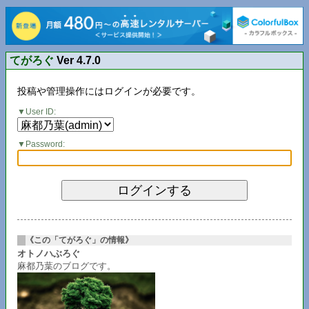
てがろぐ
Ver 4.7.0
投稿や管理操作にはログインが必要です。
User ID:
Password:
《この「てがろぐ」の情報》
オトノハぶろぐ
麻都乃葉のブログです。