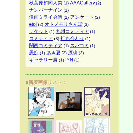
秋葉原超同人祭
AAAGallery
(1)
(2)
ナンバーナイン
(1)
漫画ミライ会議
アンケート
(1)
(2)
etoi
オトノモリさんぽ
(2)
(3)
Ｊケット
九州コミティア
(1)
(1)
コミティア
打ち合わせ
(6)
(1)
関西コミティア
スパコミ
(1)
(1)
愚痴
あき夏
原稿
(1)
(2)
(3)
ギャラリー展
IYN
(1)
(1)
■新着画像リスト：