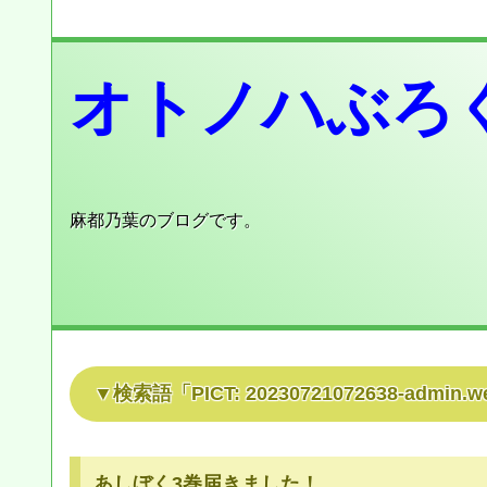
オトノハぶろ
麻都乃葉のブログです。
検索語「
PICT: 20230721072638-admin.w
あしぼく3巻届きました！