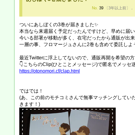
No.
39
〔3年以上前〕
,
ついにあしぼくの3巻が届きました✨
本当なら来週届く予定だったんですけど、早めに届い
今いる部署が移動が多く、在宅だったから通販が出来
一層の事、フロマージュさんに2巻も含めて委託しよう
最近Twitterに浮上してないので、通販再開を希望
👇こちらのClip(ひとことメッセージ)で匿名でメ
https://otonomori.cf/clap.html
ではでは！
(あ、この前のモチコミさんで無事マッチングしてい
きます！)