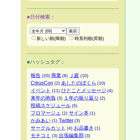
■日付検索：
新しい順(降順)
時系列順(昇順)
■ハッシュタグ：
報告
商業
Ｊ庭
(20)
(8)
(10)
CitrusCon
あしたのぼくら
(2)
(10)
イベント
ひとことメッセージ
(11)
(4)
来年の抱負
１年の振り返り
(3)
(2)
投稿スケジュール
(5)
フロマージュ
サイン本
(2)
(1)
かみあい
Twitter
(1)
(3)
サークルカット
お品書き
(4)
(1)
モチコミ
出張編集部
(3)
(3)