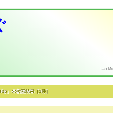
ぐ
Last Mo
ebp
」の検索結果
［
1
件］