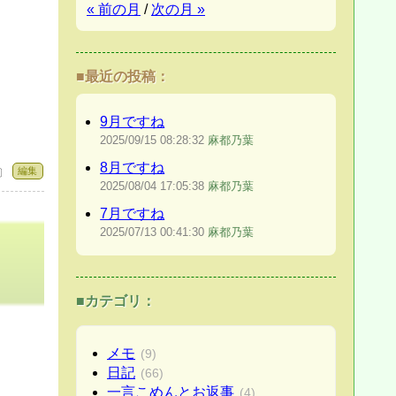
« 前の月
/
次の月 »
■最近の投稿：
9月ですね
2025/09/15
08:28:32
麻都乃葉
8月ですね
編集
 〕
2025/08/04
17:05:38
麻都乃葉
7月ですね
2025/07/13
00:41:30
麻都乃葉
■カテゴリ：
メモ
(9)
日記
(66)
一言こめんとお返事
(4)