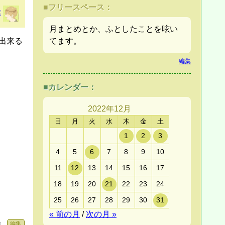
■フリースペース：
葉
月まとめとか、ふとしたことを呟い
てます。
出来る
編集
■カレンダー：
2022年
12月
日
月
火
水
木
金
土
1
2
3
4
5
6
7
8
9
10
11
12
13
14
15
16
17
18
19
20
21
22
23
24
25
26
27
28
29
30
31
« 前の月
/
次の月 »
編集
 〕