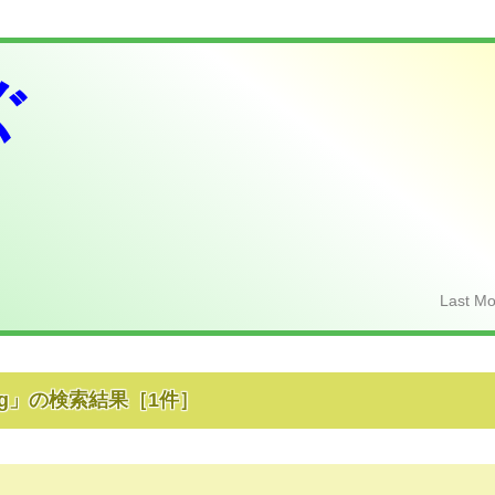
ぐ
Last Mo
g
」の検索結果
［
1
件］