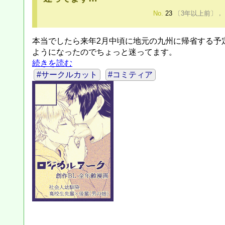
No.
23
〔3年以上前〕
,
本当でしたら来年2月中頃に地元の九州に帰省する予
ようになったのでちょっと迷ってます。
続きを読む
#サークルカット
#コミティア