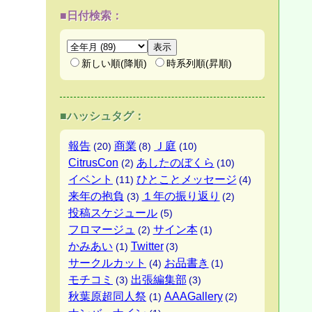
■日付検索：
新しい順(降順)
時系列順(昇順)
■ハッシュタグ：
報告
商業
Ｊ庭
(20)
(8)
(10)
CitrusCon
あしたのぼくら
(2)
(10)
イベント
ひとことメッセージ
(11)
(4)
来年の抱負
１年の振り返り
(3)
(2)
投稿スケジュール
(5)
フロマージュ
サイン本
(2)
(1)
かみあい
Twitter
(1)
(3)
サークルカット
お品書き
(4)
(1)
モチコミ
出張編集部
(3)
(3)
秋葉原超同人祭
AAAGallery
(1)
(2)