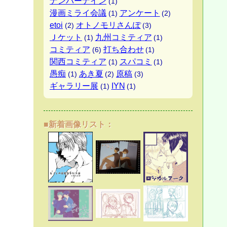
ナンバーナイン
(1)
漫画ミライ会議
アンケート
(1)
(2)
etoi
オトノモリさんぽ
(2)
(3)
Ｊケット
九州コミティア
(1)
(1)
コミティア
打ち合わせ
(6)
(1)
関西コミティア
スパコミ
(1)
(1)
愚痴
あき夏
原稿
(1)
(2)
(3)
ギャラリー展
IYN
(1)
(1)
■新着画像リスト：