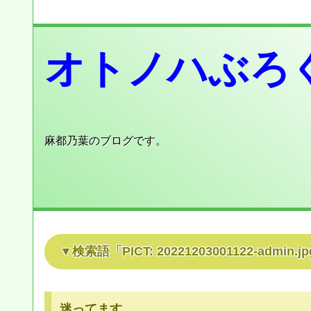
オトノハぶろ
麻都乃葉のブログです。
検索語「
PICT: 20221203001122-admin.jp
迷ってます…