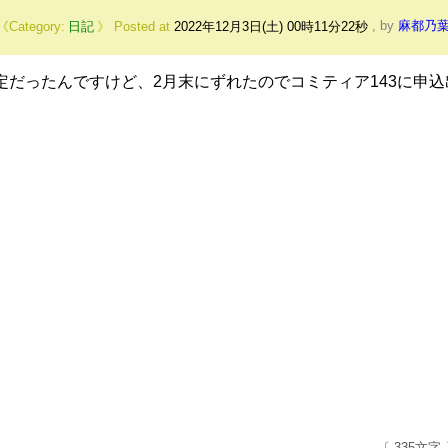
日記
Posted at
2022年12月3日(土) 00時11分22秒
,
by
麻都乃
定だったんですけど、2月末にずれたのでコミティア143に申込
〔 335文字