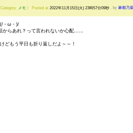
メモ
Posted at
2022年11月15日(火) 23時57分09秒
,
by
麻都乃
・ω・)/
話からあれ？って言われないか心配……
けどもう平日も折り返しだよ～～！