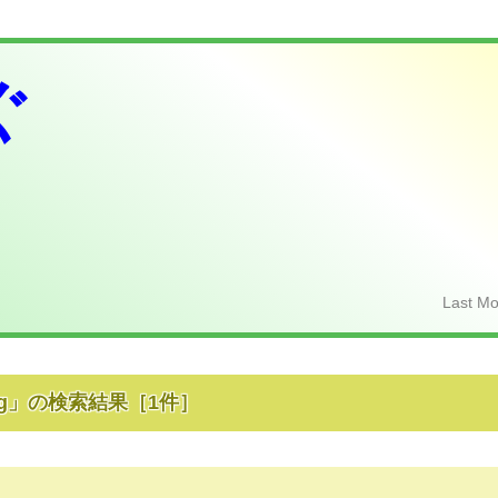
ぐ
Last Mo
g
」の検索結果
［
1
件］