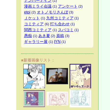
ナンバーナイン
(1)
漫画ミライ会議
アンケート
(1)
(2)
etoi
オトノモリさんぽ
(2)
(3)
Ｊケット
九州コミティア
(1)
(1)
コミティア
打ち合わせ
(6)
(1)
関西コミティア
スパコミ
(1)
(1)
愚痴
あき夏
原稿
(1)
(2)
(3)
ギャラリー展
IYN
(1)
(1)
■新着画像リスト：