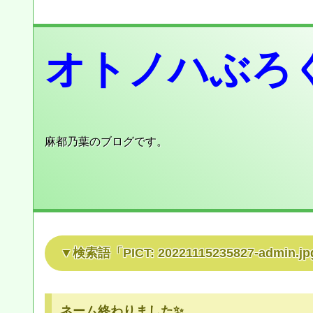
オトノハぶろ
麻都乃葉のブログです。
検索語「
PICT: 20221115235827-admin.jp
ネーム終わりました✨