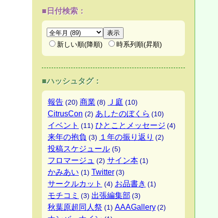
■日付検索：
新しい順(降順)
時系列順(昇順)
■ハッシュタグ：
報告
商業
Ｊ庭
(20)
(8)
(10)
CitrusCon
あしたのぼくら
(2)
(10)
イベント
ひとことメッセージ
(11)
(4)
来年の抱負
１年の振り返り
(3)
(2)
投稿スケジュール
(5)
フロマージュ
サイン本
(2)
(1)
かみあい
Twitter
(1)
(3)
サークルカット
お品書き
(4)
(1)
モチコミ
出張編集部
(3)
(3)
秋葉原超同人祭
AAAGallery
(1)
(2)