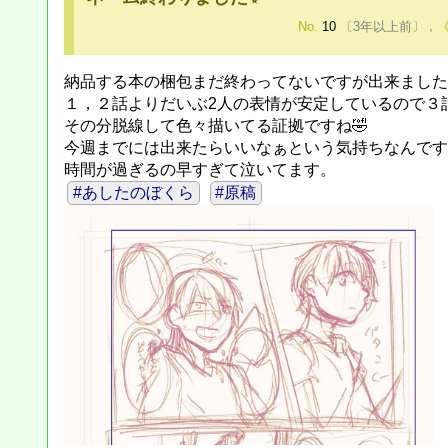
No.
10
〔3年以上前〕
,
納品する本の梱包まだ終わってないですが出来ました(/
１，２話よりだいぶ2人の表情が安定しているので３
その分脱線して色々描いてる証拠ですね🤣
今週までには出来たらいいなぁという気持ちなんです
時間が過ぎるの早すぎて泣いてます。
#あしたのぼくら
#原稿